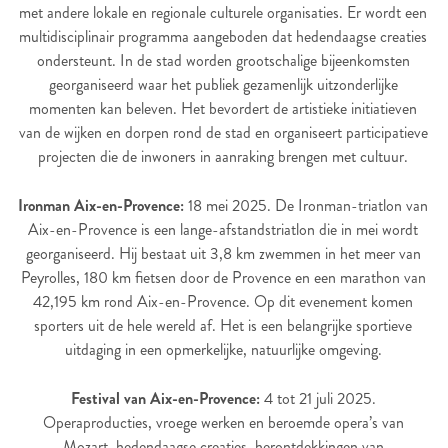
met andere lokale en regionale culturele organisaties. Er wordt een
multidisciplinair programma aangeboden dat hedendaagse creaties
ondersteunt. In de stad worden grootschalige bijeenkomsten
georganiseerd waar het publiek gezamenlijk uitzonderlijke
momenten kan beleven. Het bevordert de artistieke initiatieven
van de wijken en dorpen rond de stad en organiseert participatieve
projecten die de inwoners in aanraking brengen met cultuur.
Ironman Aix-en-Provence:
18 mei 2025. De Ironman-triatlon van
Aix-en-Provence is een lange-afstandstriatlon die in mei wordt
georganiseerd. Hij bestaat uit 3,8 km zwemmen in het meer van
Peyrolles, 180 km fietsen door de Provence en een marathon van
42,195 km rond Aix-en-Provence. Op dit evenement komen
sporters uit de hele wereld af. Het is een belangrijke sportieve
uitdaging in een opmerkelijke, natuurlijke omgeving.
Festival van Aix-en-Provence:
4 tot 21 juli 2025.
Operaproducties, vroege werken en beroemde opera’s van
Mozart, hedendaagse creaties, herontdekkingen van