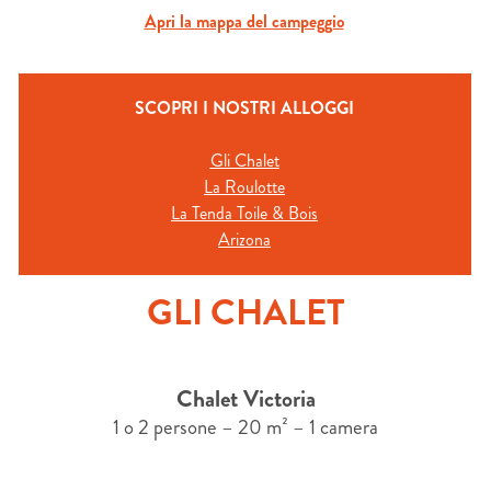
Apri la mappa del campeggio
SCOPRI I NOSTRI ALLOGGI
Gli Chalet
La Roulotte
La Tenda Toile & Bois
Arizona
GLI CHALET
Chalet Victoria
1 o 2 persone – 20 m² – 1 camera